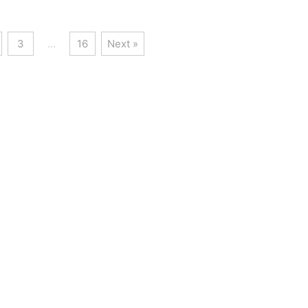
3
…
16
Next »