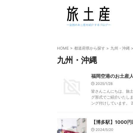
HOME
>
都道府県から探す
>
九州・沖縄
九州・沖縄
福岡空港のお土産人
2025/1/28
皆さんこんにちは、旅土
グ形式でご紹介いたしま
ング付けしています。 202
【博多駅】1000
2024/5/20