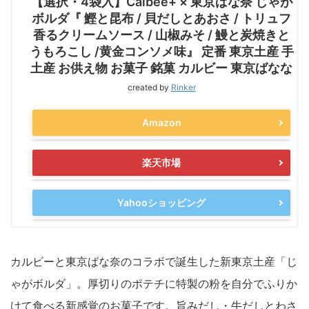
【選択・4袋入】Calbee+ × 東京ばな奈 じゃが
ボルダ『 鰹と昆布 / 貝だしとあおさ / トリュフ
香るクリームソース / 山椒みそ / 鰻と炭焼きと
うもろこし /黄金コンソメ味』 定番 東京土産 手
土産 お供え物 お菓子 銘菓 カルビー 東京ばなな
created by
Rinker
Amazon
楽天市場
Yahooショッピング
カルビーと東京ばな奈のコラボで誕生した新東京土産「じ
ゃがボルダ」。厚切りのポテチに特製の粉を自分でふりか
けて食べる新感覚のお菓子です。旨みだし・牛だしとわさ