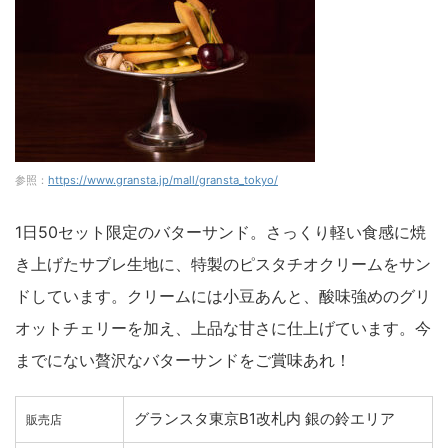
参照：
https://www.gransta.jp/mall/gransta_tokyo/
1日50セット限定のバターサンド。さっくり軽い食感に焼
き上げたサブレ生地に、特製のピスタチオクリームをサン
ドしています。クリームには小豆あんと、酸味強めのグリ
オットチェリーを加え、上品な甘さに仕上げています。今
までにない贅沢なバターサンドをご賞味あれ！
グランスタ東京B1改札内 銀の鈴エリア
販売店