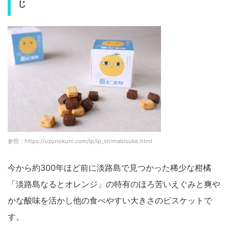
じ
参照：https://uzunokuni.com/lp/lp_shimabisuke.html
今から約300年ほど前に淡路島で見つかった稀少な柑橘
「淡路島なるとオレンジ」の特有のほろ苦いえぐみと爽や
かな酸味を活かし他の食べやすい大きさのビスケットで
す。