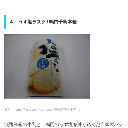
4. うず塩ラスク / 鳴門千鳥本舗
参照：https://narutochidori.co.jp/SHOP/04-347.html
淡路島産の牛乳と、鳴門のうず塩を練り込んだ自家製パン