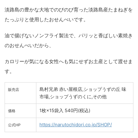
淡路島の豊かな大地でのびのび育った淡路島産たまねぎを
たっぷりと使用したおせんべいです。
油で揚げないノンフライ製法で、パリッと香ばしい素焼き
のおせんべいだから、
カロリーが気になる女性へも気にせずお土産として渡せま
す。
島村兄弟 赤い屋根店,ショップうずの丘 味
販売店
市場,ショップうずのくに,その他
1枚×15袋入 540円(税込)
価格
https://narutochidori.co.jp/SHOP/
公式HP