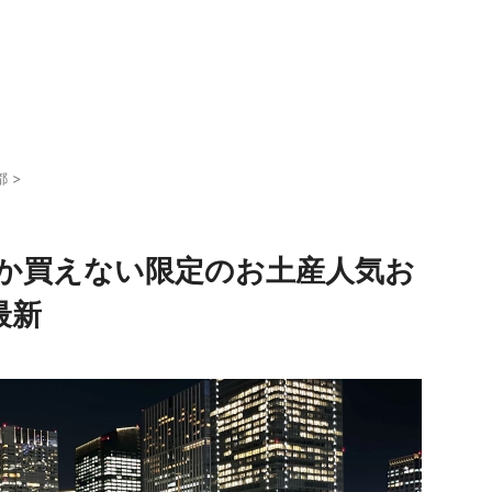
都
>
か買えない限定のお土産人気お
最新