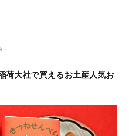
府
>
見稲荷大社で買えるお土産人気お