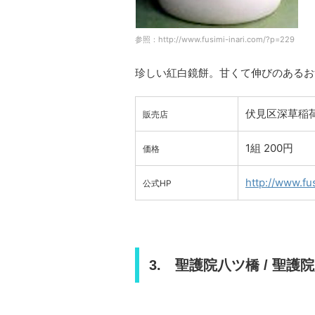
参照：http://www.fusimi-inari.com/?p=229
珍しい紅白鏡餅。甘くて伸びのあるお
伏見区深草稲荷
販売店
1組 200円
価格
http://www.fu
公式HP
3. 聖護院八ツ橋 / 聖護