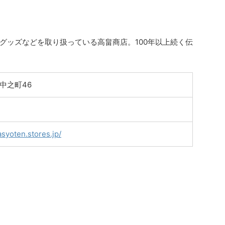
グッズなどを取り扱っている高畠商店。100年以上続く伝
中之町46
asyoten.stores.jp/