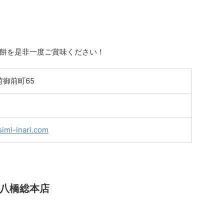
餅を是非一度ご賞味ください！
御前町65
simi-inari.com
院八橋総本店