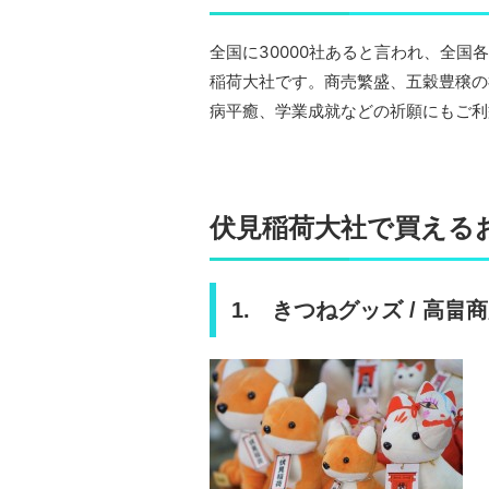
全国に30000社あると言われ、全
稲荷大社です。商売繁盛、五穀豊穣の
病平癒、学業成就などの祈願にもご利
伏見稲荷大社で買える
1. きつねグッズ / 高畠