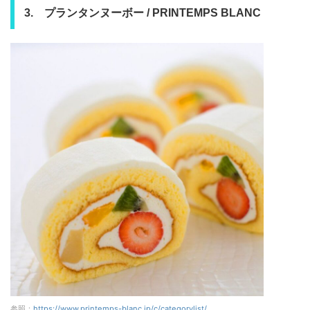
3. プランタンヌーボー / PRINTEMPS BLANC
参照：
https://www.printemps-blanc.jp/c/categorylist/