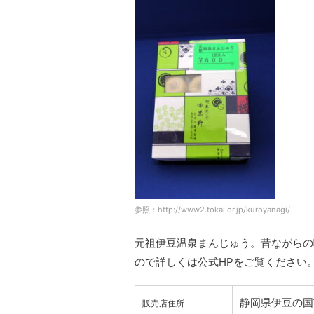
参照：http://www2.tokai.or.jp/kuroyanagi/
元祖伊豆温泉まんじゅう。昔ながらの
ので詳しくは公式HPをご覧ください
静岡県伊豆の国市
販売店住所