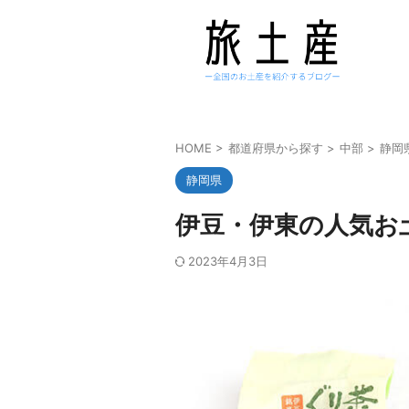
HOME
>
都道府県から探す
>
中部
>
静岡
静岡県
伊豆・伊東の人気お土
2023年4月3日