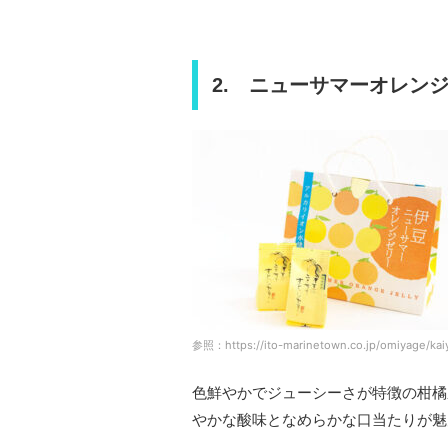
2. ニューサマーオレン
参照：https://ito-marinetown.co.jp/omiyage/kai
色鮮やかでジューシーさが特徴の柑橘
やかな酸味となめらかな口当たりが魅