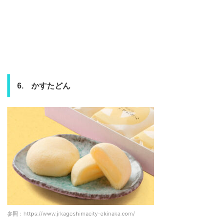
6. かすたどん
参照：https://www.jrkagoshimacity-ekinaka.com/