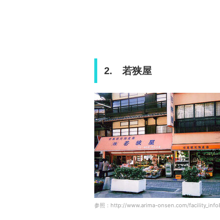
2. 若狭屋
参照：http://www.arima-onsen.com/facility_info