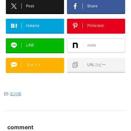
Post
Share
Hatena
Pinterest
LINE
note
コメント
URLコピー
-
石川県
comment