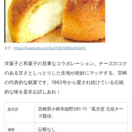
参照：
https://fugetudo.com/%e5%95%86%e5%93%
洋菓子と和菓子の見事なコラボレーション。チーズのコク
のある甘さとしっとりした生地が絶妙にマッチする、宮崎
の代表的な銘菓です。1962年から愛され続けている伝統
的な味を是非お試しあれ！
宮崎県小林市細野281-11「風月堂 元祖チー
販売店
ズ饅頭」
記載なし
価格