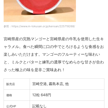
参照：https://www.m-tokusan.or.jp/kensan/225719268/
宮崎県産の完熟マンゴーと宮崎県産の牛乳を使用した生キ
ャラメル。食べた瞬間に口の中でとろけるような食感をお
楽しみいただけます。マンゴーのフルーティーな味わい
と、ミルクとバターと練乳の濃厚でなめらかな甘さが合わ
さった極上の味を是非ご賞味あれ！
宮崎空港, 霧島本店, 他
販売店
12粒 648円
価格
記載なし
公式HP