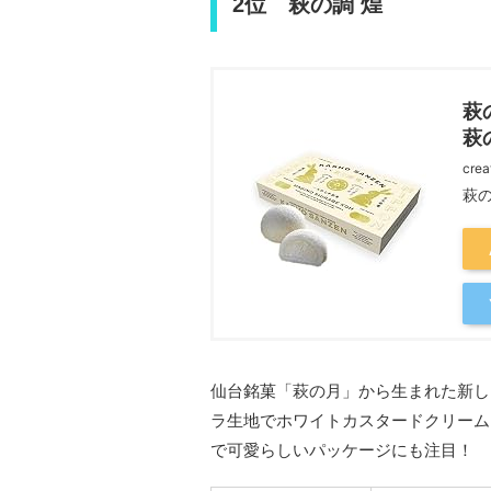
2位 萩の調 煌
萩
萩
crea
萩
仙台銘菓「萩の月」から生まれた新し
ラ生地でホワイトカスタードクリーム
で可愛らしいパッケージにも注目！