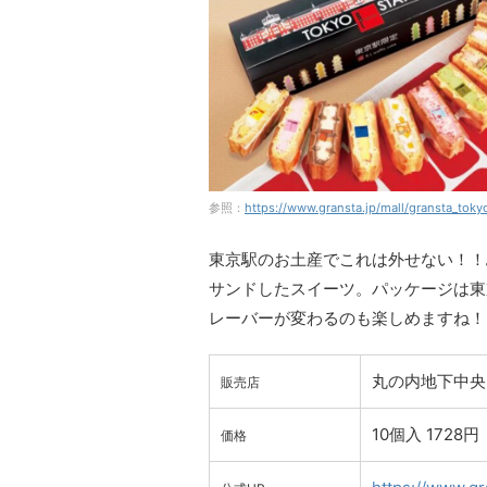
参照：
https://www.gransta.jp/mall/gransta_tokyo
東京駅のお土産でこれは外せない！！
サンドしたスイーツ。パッケージは東
レーバーが変わるのも楽しめますね！
丸の内地下中央
販売店
10個入 1728円
価格