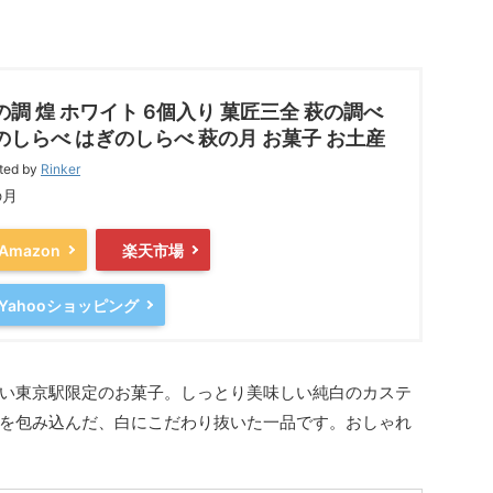
の調 煌 ホワイト 6個入り 菓匠三全 萩の調べ
のしらべ はぎのしらべ 萩の月 お菓子 お土産
ted by
Rinker
の月
Amazon
楽天市場
Yahooショッピング
い東京駅限定のお菓子。しっとり美味しい純白のカステ
を包み込んだ、白にこだわり抜いた一品です。おしゃれ