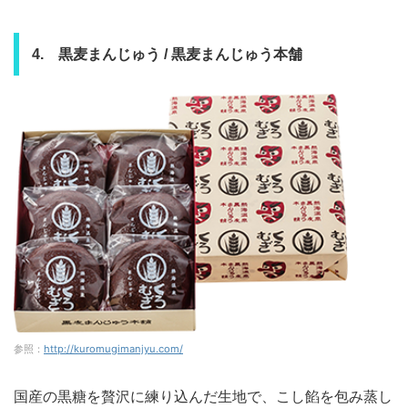
4. 黒麦まんじゅう / 黒麦まんじゅう本舗
参照：
http://kuromugimanjyu.com/
国産の黒糖を贅沢に練り込んだ生地で、こし餡を包み蒸し