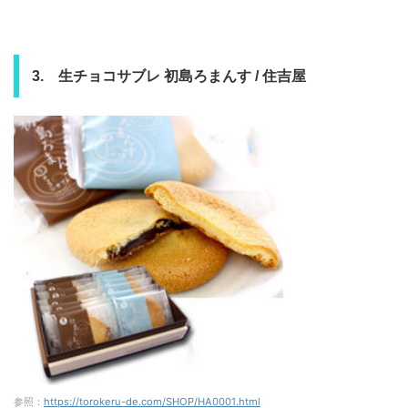
3. 生チョコサブレ 初島ろまんす / 住吉屋
参照：
https://torokeru-de.com/SHOP/HA0001.html