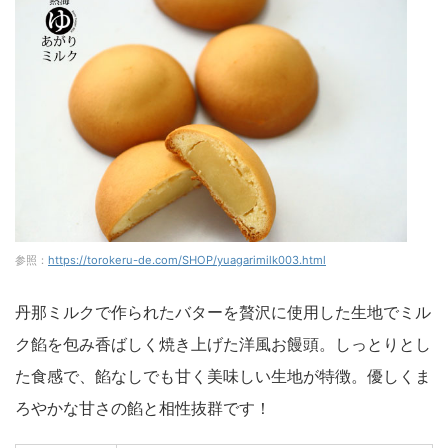
参照：
https://torokeru-de.com/SHOP/yuagarimilk003.html
丹那ミルクで作られたバターを贅沢に使用した生地でミル
ク餡を包み香ばしく焼き上げた洋風お饅頭。しっとりとし
た食感で、餡なしでも甘く美味しい生地が特徴。優しくま
ろやかな甘さの餡と相性抜群です！