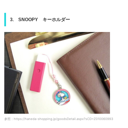
3. SNOOPY キーホルダー
参照：https://haneda-shopping.jp/goodsDetail.aspx?sCD=Z010060993