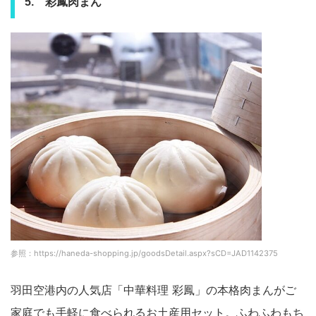
5. 彩鳳肉まん
参照：https://haneda-shopping.jp/goodsDetail.aspx?sCD=JAD1142375
羽田空港内の人気店「中華料理 彩鳳」の本格肉まんがご
家庭でも手軽に食べられるお土産用セット。ふわふわもち