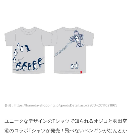
参照：https://haneda-shopping.jp/goodsDetail.aspx?sCD=Z011021865
ユニークなデザインのTシャツで知られるオジコと羽田空
港のコラボTシャツが発売！飛べないペンギンがなんとか