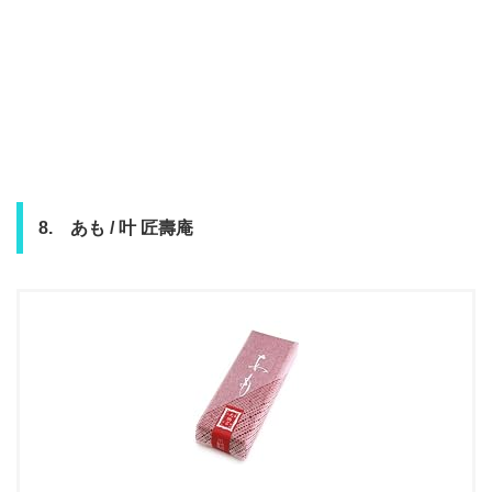
8. あも / 叶 匠壽庵