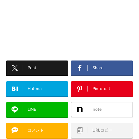
Post
Share
Hatena
Pinterest
LINE
note
コメント
URLコピー