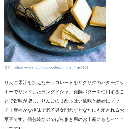
参照：
http://www.shop.ringo-butter.com/item/rg-0902
りんご果汁を加えたチョコレートをサクサクのバタークッ
キーでサンドしたラングドシャ。発酵バターを使用するこ
とで旨味が増し、りんごの甘酸っぱい風味と絶妙にマッ
チ！爽やかな後味で老若男女問わずどなたにも愛されるお
菓子です。個包装なのでばらまき用のお土産にももってこ
いですね！