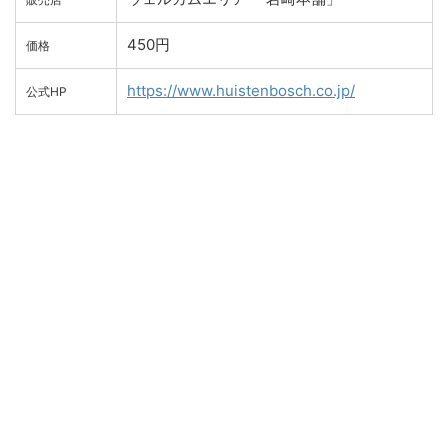
450円
価格
https://www.huistenbosch.co.jp/
公式HP