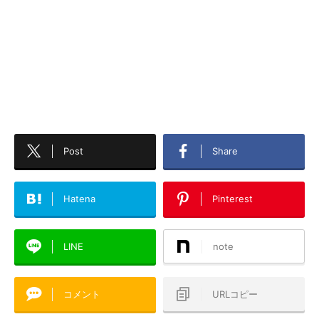
Post
Share
Hatena
Pinterest
LINE
note
コメント
URLコピー