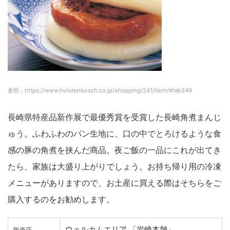
参照：https://www.huistenbosch.co.jp/shopping/241/item/#tab349
長崎県特産品新作展で最優秀賞を受賞した長崎角煮まんじ
ゅう。ふわふわのパン生地に、口の中でとろけるような食
感の豚の角煮を挟んだ商品。夜ご飯の一品にこれが出てき
たら、家族は大盛り上がりでしょう。お持ち帰り用の冷凍
メニューがありますので、お土産に買える際はそちらをご
購入するのをお勧めします。
ウェルカムエリア 「岩崎本舗」
販売店