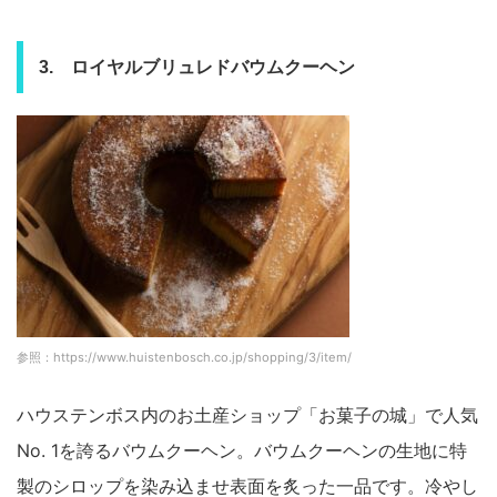
3. ロイヤルブリュレドバウムクーヘン
参照：https://www.huistenbosch.co.jp/shopping/3/item/
ハウステンボス内のお土産ショップ「お菓子の城」で人気
No. 1を誇るバウムクーヘン。バウムクーヘンの生地に特
製のシロップを染み込ませ表面を炙った一品です。冷やし