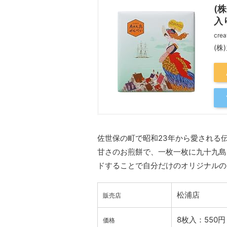
(
入
crea
(株
佐世保の町で昭和23年から愛される
甘さのお煎餅で、一枚一枚に九十九島
ドすることで自分だけのオリジナルの
松浦店
販売店
8枚入：550円
価格