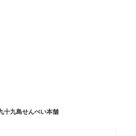
 九十九島せんぺい本舗