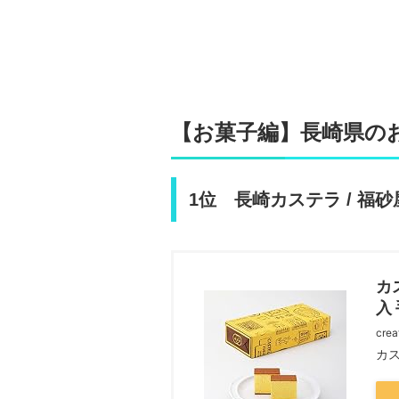
【お菓子編】長崎県のお
1位 長崎カステラ / 福砂
カ
入
crea
カス