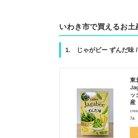
いわき市で買えるお土
1. じゃがビー ずんだ味 
東
J
ッ
産
crea
7a