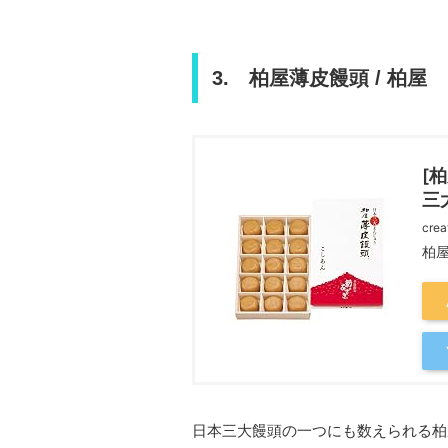
3. 柏屋薄皮饅頭 / 柏屋
[
三
crea
柏
日本三大饅頭の一つにも数えられる柏