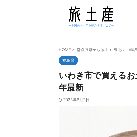
HOME
>
都道府県から探す
>
東北
>
福島
福島県
いわき市で買えるお土
年最新
2023年6月2日