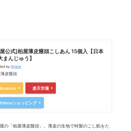
柏屋公式]柏屋薄皮饅頭こしあん 15個入【日本
大まんじゅう】
ted by
Rinker
屋薄皮饅頭
Amazon
楽天市場
Yahooショッピング
屋の「柏屋薄皮饅頭」。薄皮の生地で特製のこし餡をた