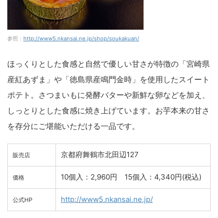
参照：
http://www5.nkansai.ne.jp/shop/soukakuan/
ほっくりとした食感と自然で優しい甘さが特徴の「宮崎県
産紅あずま」や「徳島県産鳴門金時」を使用したスイート
ポテト。さつまいもに発酵バターや新鮮な卵などを加え、
しっとりとした食感に焼き上げています。お芋本来の甘さ
を存分にご堪能いただける一品です。
京都府舞鶴市北田辺127
販売店
10個入：2,960円 15個入：4,340円(税込)
価格
http://www5.nkansai.ne.jp/
公式HP