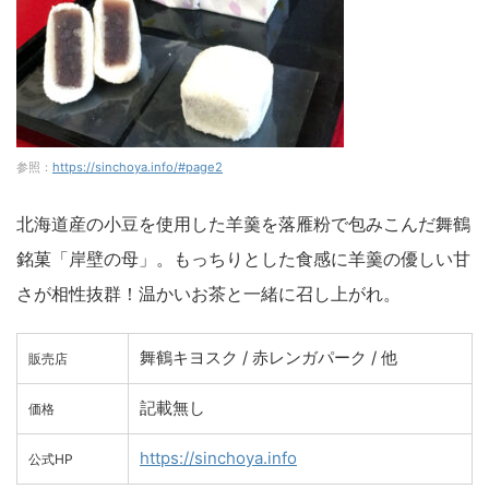
参照：
https://sinchoya.info/#page2
北海道産の小豆を使用した羊羹を落雁粉で包みこんだ舞鶴
銘菓「岸壁の母」。もっちりとした食感に羊羹の優しい甘
さが相性抜群！温かいお茶と一緒に召し上がれ。
舞鶴キヨスク / 赤レンガパーク / 他
販売店
記載無し
価格
https://sinchoya.info
公式HP