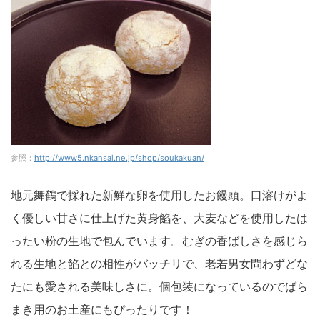
参照：
http://www5.nkansai.ne.jp/shop/soukakuan/
地元舞鶴で採れた新鮮な卵を使用したお饅頭。口溶けがよ
く優しい甘さに仕上げた黄身餡を、大麦などを使用したは
ったい粉の生地で包んでいます。むぎの香ばしさを感じら
れる生地と餡との相性がバッチリで、老若男女問わずどな
たにも愛される美味しさに。個包装になっているのでばら
まき用のお土産にもぴったりです！