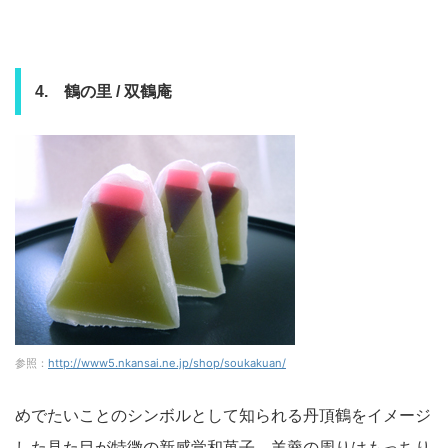
4. 鶴の里 / 双鶴庵
参照：
http://www5.nkansai.ne.jp/shop/soukakuan/
めでたいことのシンボルとして知られる丹頂鶴をイメージ
した見た目が特徴の新感覚和菓子。羊羹の周りはもっちり