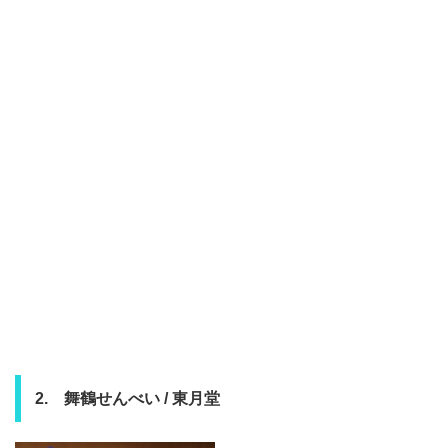
2. 舞鶴せんべい / 東月堂