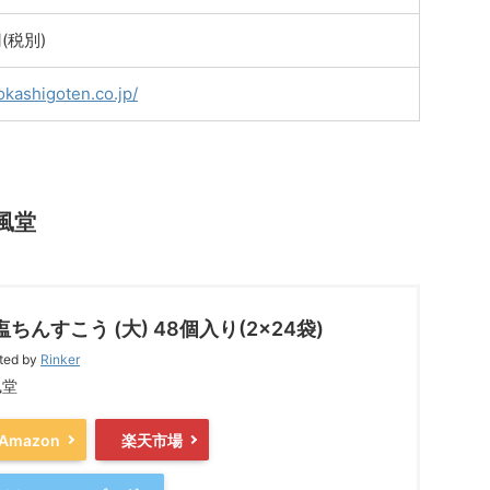
円(税別)
okashigoten.co.jp/
風堂
塩ちんすこう (大) 48個入り(2×24袋)
ted by
Rinker
風堂
Amazon
楽天市場