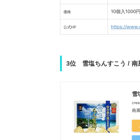
10個入1000
価格
https://www.
公式HP
3位 雪塩ちんすこう / 南
雪
crea
南