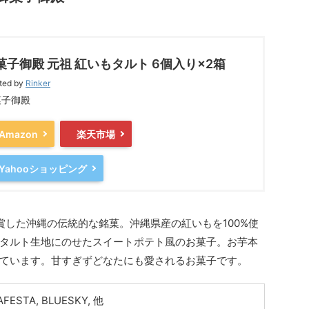
菓子御殿 元祖 紅いもタルト 6個入り×2箱
ted by
Rinker
菓子御殿
Amazon
楽天市場
Yahooショッピング
賞した沖縄の伝統的な銘菓。沖縄県産の紅いもを100%使
タルト生地にのせたスイートポテト風のお菓子。お芋本
ています。甘すぎずどなたにも愛されるお菓子です。
FESTA, BLUESKY, 他