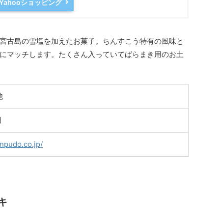
Yahooショッピング
宮古島の雪塩を加えたお菓子。ちんすこう特有の風味と
にマッチします。たくさん入っていてばらまき用のお土
他
円
npudo.co.jp/
キ