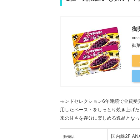
御
crea
御
モンドセレクション6年連続で金賞受
用したペーストをしっとり焼き上げた
来の甘さを存分に楽しめる逸品となっ
国内線2F ANA
販売店