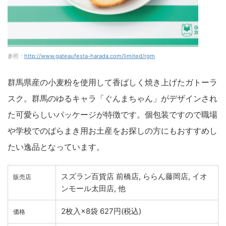
参照：
http://www.gateaufesta-harada.com/limited/rgm
群馬県産の小麦粉を使用して香ばしく焼き上げたガトーラ
スク。群馬のゆるキャラ「ぐんまちゃん」がデザインされ
た可愛らしいパッケージが特徴です。個包装ですので職場
や学校でのばらまき用お土産をお探しの方にもおすすめし
たい逸品となっています。
スズラン百貨店 前橋店, ららん藤岡店, イオ
販売店
ンモール太田店, 他
2枚入×8袋 627円(税込)
価格