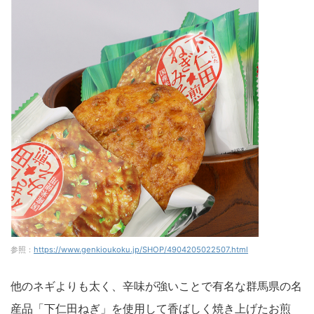
参照：
https://www.genkioukoku.jp/SHOP/4904205022507.html
他のネギよりも太く、辛味が強いことで有名な群馬県の名
産品「下仁田ねぎ」を使用して香ばしく焼き上げたお煎