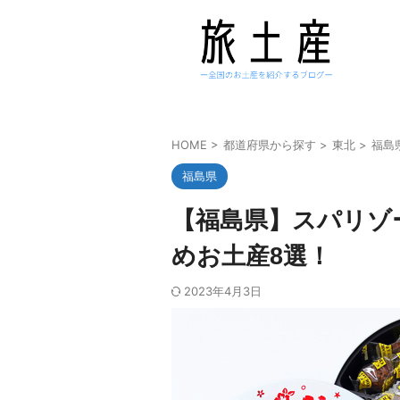
HOME
>
都道府県から探す
>
東北
>
福島
福島県
【福島県】スパリゾ
めお土産8選！
2023年4月3日