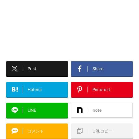
Post
Share
Hatena
Pinterest
LINE
note
コメント
URLコピー