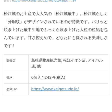
参照：
https://www.keigetsudo.jp/line-up/wagashi1/24
松江城のお土産で大人気の「松江城最中」。松江城らしく
「分銅紋」がデザインされているのが特徴です。パリッと
焼き上げた最中生地でふっくら炊き上げた大粒の粒餡を包
んでいます。甘さ控えめで、どなたにも愛される美味しさ
です！
島根県物産観光館, 松江イオン店, アイパル
販売店
店, 他
6個入 1,242円(税込)
価格
https://www.keigetsudo.jp/
公式HP